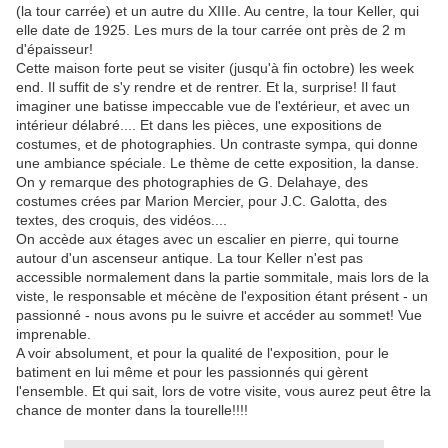
(la tour carrée) et un autre du XIIIe. Au centre, la tour Keller, qui
elle date de 1925. Les murs de la tour carrée ont près de 2 m
d'épaisseur!
Cette maison forte peut se visiter (jusqu'à fin octobre) les week
end. Il suffit de s'y rendre et de rentrer. Et la, surprise! Il faut
imaginer une batisse impeccable vue de l'extérieur, et avec un
intérieur délabré.... Et dans les pièces, une expositions de
costumes, et de photographies. Un contraste sympa, qui donne
une ambiance spéciale. Le thème de cette exposition, la danse.
On y remarque des photographies de G. Delahaye, des
costumes crées par Marion Mercier, pour J.C. Galotta, des
textes, des croquis, des vidéos....
On accède aux étages avec un escalier en pierre, qui tourne
autour d'un ascenseur antique. La tour Keller n'est pas
accessible normalement dans la partie sommitale, mais lors de la
viste, le responsable et mécène de l'exposition étant présent - un
passionné - nous avons pu le suivre et accéder au sommet! Vue
imprenable.
A voir absolument, et pour la qualité de l'exposition, pour le
batiment en lui même et pour les passionnés qui gèrent
l'ensemble. Et qui sait, lors de votre visite, vous aurez peut être la
chance de monter dans la tourelle!!!!