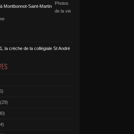
Photos
de la vie
nne
, la crèche de la collégiale St André
VES
5)
(29)
30)
4)