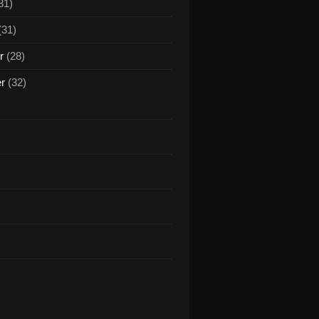
31)
(31)
r
(28)
er
(32)