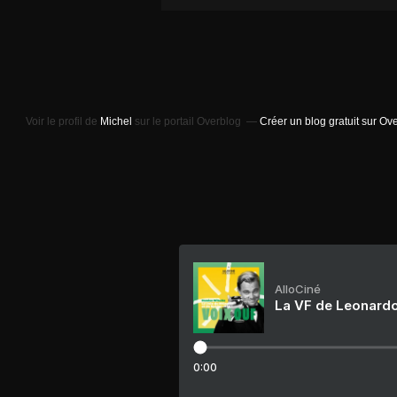
Voir le profil de
Michel
sur le portail Overblog
Créer un blog gratuit sur Ov
AlloCiné
La VF de Leonardo
0:00