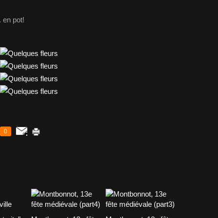
 en pot!
0