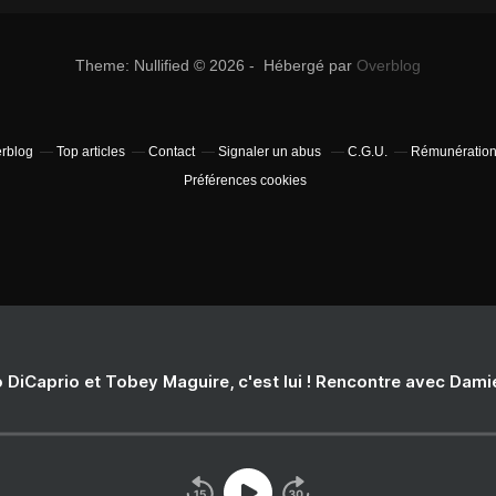
Theme: Nullified © 2026 - Hébergé par
Overblog
erblog
Top articles
Contact
Signaler un abus
C.G.U.
Rémunération 
Préférences cookies
 DiCaprio et Tobey Maguire, c'est lui ! Rencontre avec Dam