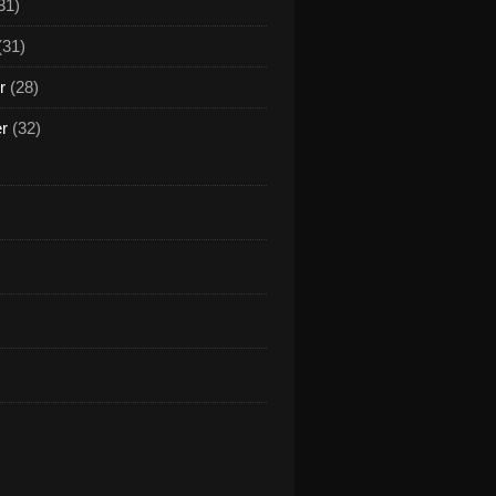
31)
(31)
r
(28)
er
(32)