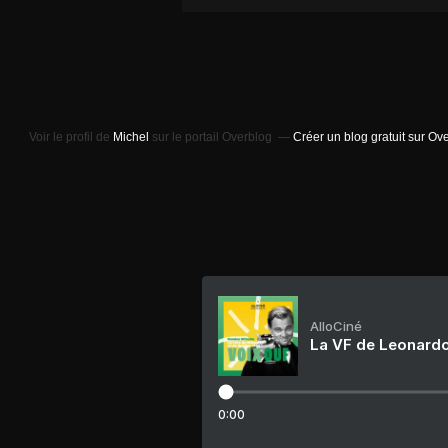
Voir le profil de
Michel
sur le portail Overblog
Créer un blog gratuit sur Ov
AlloCiné
La VF de Leonardo
0:00