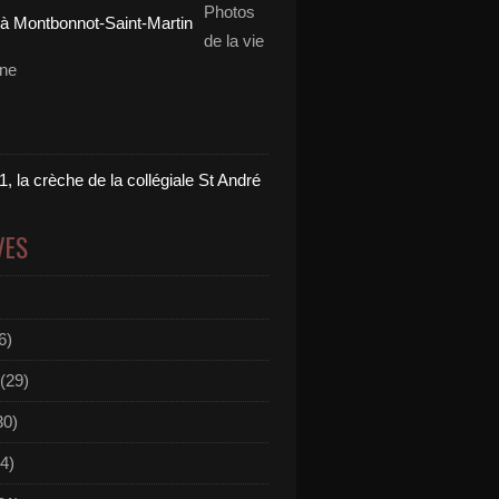
Photos
de la vie
nne
, la crèche de la collégiale St André
VES
6)
(29)
30)
4)