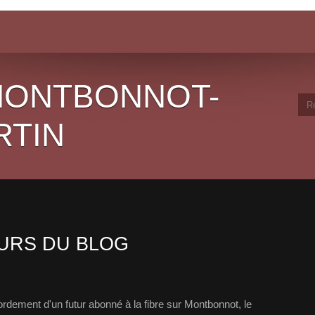
 MONTBONNOT-
RTIN
URS DU BLOG
cordement d'un futur abonné à la fibre sur Montbonnot, le