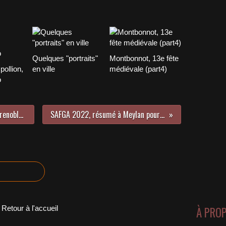
Quelques "portraits"
Montbonnot, 13e fête
ollion,
en ville
médiévale (part4)
o
SAFGA 2022, St Martin d'Hères, Grenoble et Meylan
SAFGA 2022, résumé à Meylan pour le 17 juin
Retour à l'accueil
À PRO