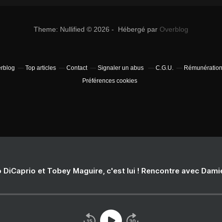
Theme: Nullified © 2026 - Hébergé par
Overblog
erblog
Top articles
Contact
Signaler un abus
C.G.U.
Rémunération 
Préférences cookies
 DiCaprio et Tobey Maguire, c'est lui ! Rencontre avec Dam