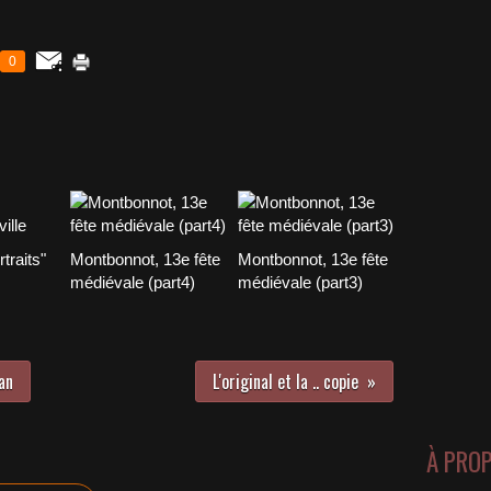
0
traits"
Montbonnot, 13e fête
Montbonnot, 13e fête
médiévale (part4)
médiévale (part3)
an
L'original et la .. copie
À PRO