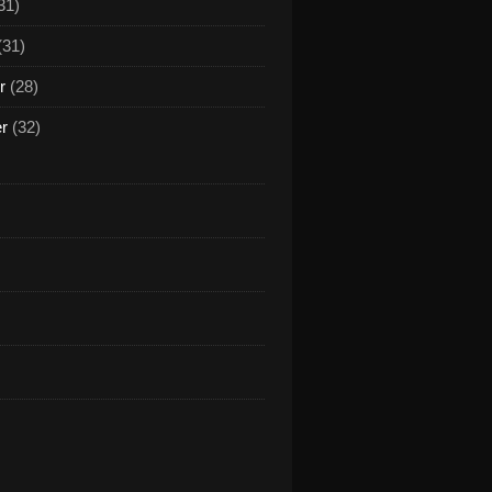
31)
(31)
r
(28)
er
(32)