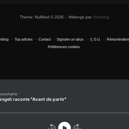
Theme: Nullified © 2026 - Hébergé par
Overblog
erblog
Top articles
Contact
Signaler un abus
C.G.U.
Rémunération 
Préférences cookies
Purecharts
ngeli raconte "Avant de partir"