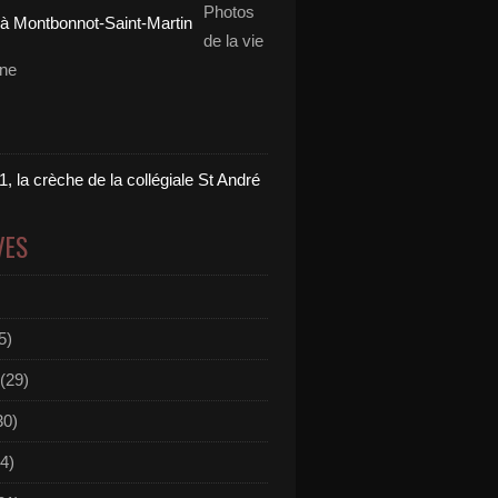
Photos
de la vie
nne
, la crèche de la collégiale St André
VES
5)
(29)
30)
4)