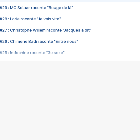
#29 : MC Solaar raconte "Bouge de là"
28 : Lorie raconte "Je vais vite"
#27 : Christophe Willem raconte "Jacques a dit"
#26 : Chimène Badi raconte "Entre nous"
#25 : Indochine raconte "3e sexe"
#24 : Zaho raconte "C'est chelou"
#23 : Patrick Bruel raconte "Au café des délices"
#22 : Kyo raconte "Le chemin"
#21 : Nolwenn Leroy raconte "Cassé"
#20 : Patrick Hernandez raconte "Born to be alive"
#19 : Lorie raconte "Près de moi"
#18 : Michael Jones raconte "A nos actes manqués" (avec Jean-Jacque