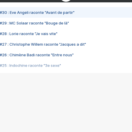
#30 : Eve Angeli raconte "Avant de partir"
#29 : MC Solaar raconte "Bouge de là"
28 : Lorie raconte "Je vais vite"
#27 : Christophe Willem raconte "Jacques a dit"
#26 : Chimène Badi raconte "Entre nous"
#25 : Indochine raconte "3e sexe"
#24 : Zaho raconte "C'est chelou"
#23 : Patrick Bruel raconte "Au café des délices"
#22 : Kyo raconte "Le chemin"
#21 : Nolwenn Leroy raconte "Cassé"
#20 : Patrick Hernandez raconte "Born to be alive"
#19 : Lorie raconte "Près de moi"