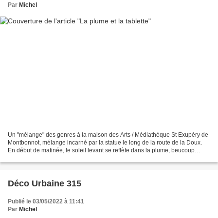
Par
Michel
Un "mélange" des genres à la maison des Arts / Médiathèque St Exupéry de
Montbonnot, mélange incarné par la statue le long de la route de la Doux.
En début de matinée, le soleil levant se reflète dans la plume, beucoup
moins (sinon pas du tout) dans la...
Déco Urbaine 315
Publié le 03/05/2022 à 11:41
Par
Michel