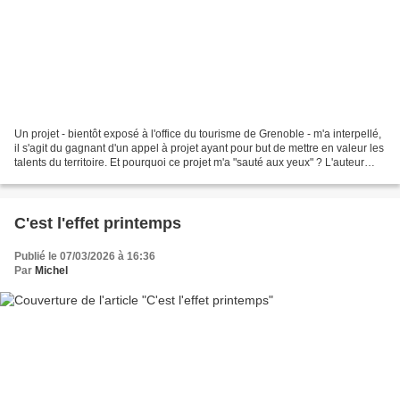
Un projet - bientôt exposé à l'office du tourisme de Grenoble - m'a interpellé,
il s'agit du gagnant d'un appel à projet ayant pour but de mettre en valeur les
talents du territoire. Et pourquoi ce projet m'a "sauté aux yeux" ? L'auteur
(voir vidéo en...
C'est l'effet printemps
Publié le 07/03/2026 à 16:36
Par
Michel