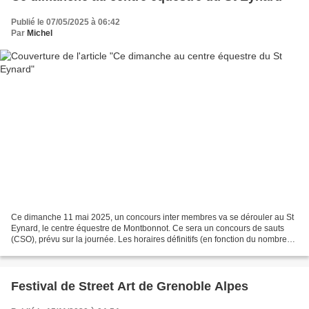
Publié le 07/05/2025 à 06:42
Par
Michel
Ce dimanche 11 mai 2025, un concours inter membres va se dérouler au St
Eynard, le centre équestre de Montbonnot. Ce sera un concours de sauts
(CSO), prévu sur la journée. Les horaires définitifs (en fonction du nombre
d'inscrits) seront connus vendredi...
Festival de Street Art de Grenoble Alpes