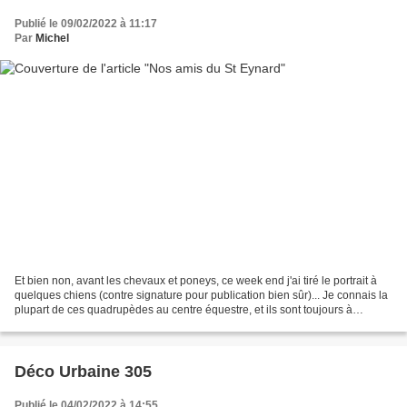
Publié le 09/02/2022 à 11:17
Par
Michel
Et bien non, avant les chevaux et poneys, ce week end j'ai tiré le portrait à
quelques chiens (contre signature pour publication bien sûr)... Je connais la
plupart de ces quadrupèdes au centre équestre, et ils sont toujours à
réclamer des gratouilles...
Déco Urbaine 305
Publié le 04/02/2022 à 14:55