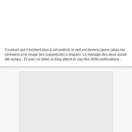
Couleurs qui n'existent plus à cet endroit, le vert est devenu jaune (alias les
céréales) et le rouge (les coquelicots) a disparu. Le mariage des deux aurait
été sympa.. Et avec ce billet, le blog atteint le cap des 3000 publications
depuis 2015.