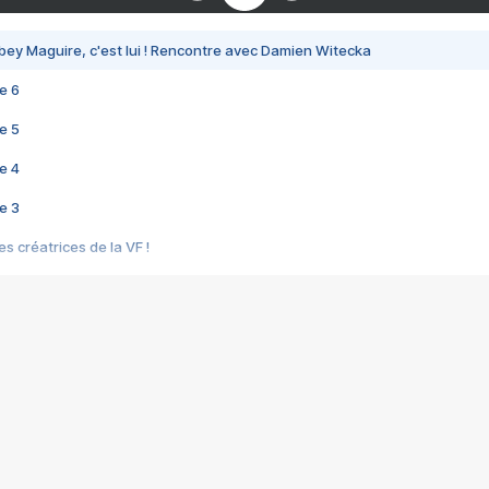
bey Maguire, c'est lui ! Rencontre avec Damien Witecka
e 6
e 5
e 4
e 3
s créatrices de la VF !
e 2
e 1
e Mektoub My Love arrive enfin ! Rencontre avec Shaïn Boumedine et Sal
i : après Toni en famille
elle réalise le bouleversant Dites lui que je l'aime
ais ! Rencontre autour de Vie privée de Rebecca Zlotowski