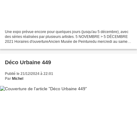
Une expo prévue encore pour quelques jours (jusqu'au 5 décembre), avec
des séries réalisées par plusieurs artistes. 5 NOVEMBRE > 5 DÉCEMBRE
2021 Horaires d'ouvertureAncien Musée de Peinturedu mercredi au samedi
de 13h à 19h 9 place de Verdun, 38000 Grenoble...
Déco Urbaine 449
Publié le 21/12/2024 à 22:01
Par
Michel