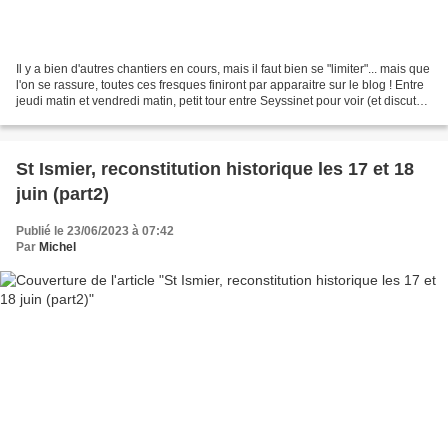
Il y a bien d'autres chantiers en cours, mais il faut bien se "limiter"... mais que
l'on se rassure, toutes ces fresques finiront par apparaitre sur le blog ! Entre
jeudi matin et vendredi matin, petit tour entre Seyssinet pour voir (et discuter)
Manolo...
St Ismier, reconstitution historique les 17 et 18
juin (part2)
Publié le 23/06/2023 à 07:42
Par
Michel