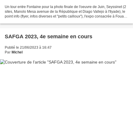
Un tour entre Fontaine pour la photo finale de l'oeuvre de Juin, Seyssinet (2
sites, Manolo Mesa avenue de la République et Diago Vallejo à l'Ilyade), le
point info (flyer, infos diverses et "petits cailloux"), l'expo consacrée à Fouapa
rue Voltaire (dans...
SAFGA 2023, 4e semaine en cours
Publié le 21/06/2023 à 16:47
Par
Michel