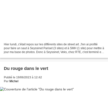
Hier lundi, c'était repos sur les différents sites de street art. J'en ai profité
pour faire un saut à Seyssinet Pariset (3 sites) et à SMH (1 site) pour mettre à
jour ma base de photos. Donc à Seyssinet, Veks, chez RTE, c'est terminé et
c'est superbe...
Du rouge dans le vert
Publié le 19/06/2023 à 12:42
Par
Michel